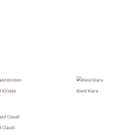
e XS
d Kirsten
Kleid Klara
d Claudi