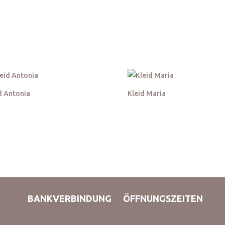
Kleider Größe XL
d Antonia
Kleid Maria
BANKVERBINDUNG
ÖFFNUNGSZEITEN
332
Anette Krug
Termine nach telefonischer V