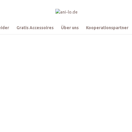
eider
Gratis Accessoires
Über uns
Kooperationspartner
swahl unserer wunderschönen Brautkleider. Unser
uns über deinen persönlichen Besuch bei uns in T
 der Kleider kostet zwischen 200 € bis 500 € – kontaktiere uns einfach