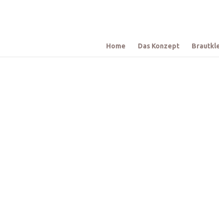
Home
Das Konzept
Brautkl
Hier findest du eine große Au
freuen 
Der Verleih