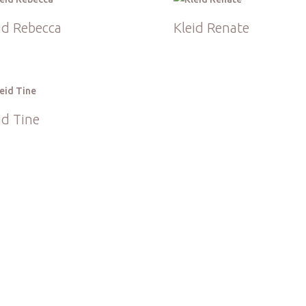
id Rebecca
Kleid Renate
id Tine
Kleider Größe M