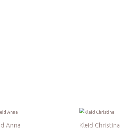
e S
id Anna
Kleid Christina