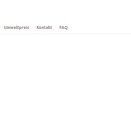
Umweltpreis
Kontakt
FAQ
 Sortiment wächst stetig – wir
übingen.
 persönlich.