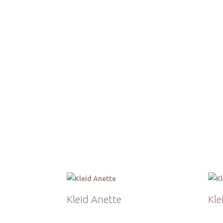
Kleider Größ
Kleid Anette
Kle