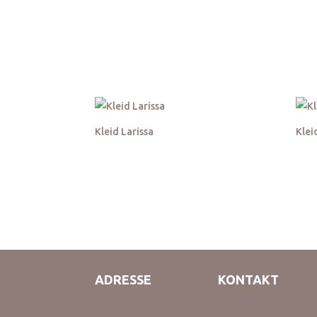
Kleid Larissa
Klei
ADRESSE
KONTAKT
ani lo – Beratung & Verleih
Telefon: 07071 1439